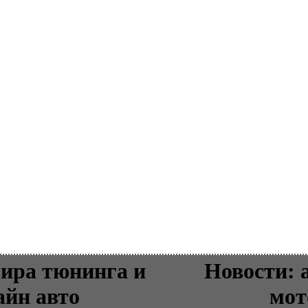
ира тюнинга и
Новости: 
айн авто
мот