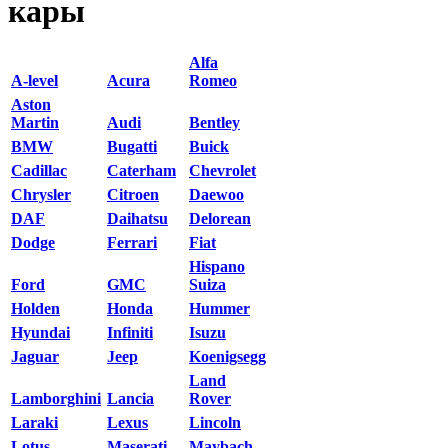
кары
Alfa
A-level
Acura
Romeo
Aston
Martin
Audi
Bentley
BMW
Bugatti
Buick
Cadillac
Caterham
Chevrolet
Chrysler
Citroen
Daewoo
DAF
Daihatsu
Delorean
Dodge
Ferrari
Fiat
Hispano
Ford
GMC
Suiza
Holden
Honda
Hummer
Hyundai
Infiniti
Isuzu
Jaguar
Jeep
Koenigsegg
Land
Lamborghini
Lancia
Rover
Laraki
Lexus
Lincoln
Lotus
Maserati
Maybach