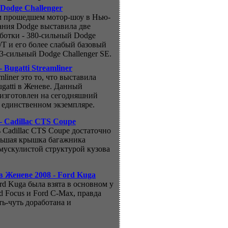
Dodge Challenger
м прошедшем мотор-шоу в Нью-
ания Dodge выставила две
ботки - 380-сильный Dodge
R/T и его более слабый базовый
53-сильный Dodge Challenger SE.
 Bugatti Streamliner
amliner это то, что выставила
gatti в Женеве. Данный
изготовлен на сегодняшний
в единственном экземпляре.
- Cadillac CTS Coupe
ь Cadillac CTS Coupe достаточно
льшая крышка багажника
 мускулистой структурой кузова
в Женеве 2008 - Ford Kuga
ord Kuga была взята в основном у
d Focus и Ford C-Max, правда
ть-чуть доработана и