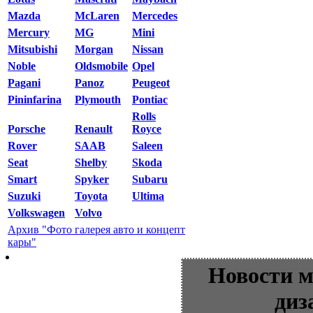
Mazda
McLaren
Mercedes
Mercury
MG
Mini
Mitsubishi
Morgan
Nissan
Noble
Oldsmobile
Opel
Pagani
Panoz
Peugeot
Pininfarina
Plymouth
Pontiac
Rolls
Porsche
Renault
Royce
Rover
SAAB
Saleen
Seat
Shelby
Skoda
Smart
Spyker
Subaru
Suzuki
Toyota
Ultima
Volkswagen
Volvo
Архив "Фото галерея авто и концепт
кары"
Новости м
диз