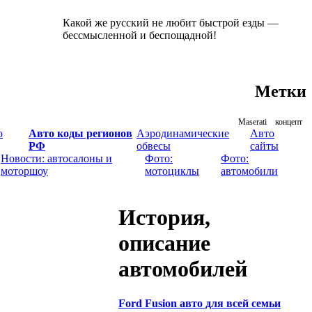
Какой же русский не любит быстрой езды —
бессмысленной и беспощадной!
Метки
Maserati
концепт
о
Авто коды регионов
Аэродинамические
Авто
РФ
обвесы
сайты
Новости: автосалоны и
Фото:
Фото:
моторшоу
мотоциклы
автомобили
История,
описание
автомобилей
Ford Fusion авто для всей семьи