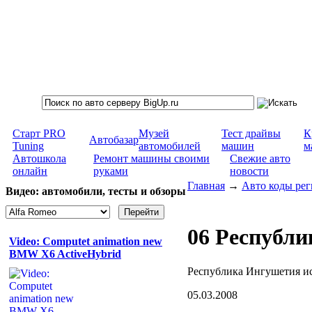
Старт PRO
Музей
Тест драйвы
К
Автобазар
Tuning
автомобилей
машин
м
Автошкола
Ремонт машины своими
Свежие авто
онлайн
руками
новости
Главная
→
Авто коды ре
Видео: автомобили, тесты и обзоры
06 Республ
Video: Computet animation new
BMW X6 ActiveHybrid
Республика Ингушетия ис
05.03.2008