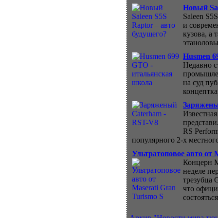
Новый Sal
Saleen S5
и совреме
кузова, а
этаноловы
Husmen 6
Недавно с
промышлен
на суд пу
концептка
Заряжены
Известная
представи
RS Perform
популярного 2-х местного
Ультратоповое авто от M
Концерн M
неделе пе
трезубца 
что офици
состояться
Архив "Новости мира тюн