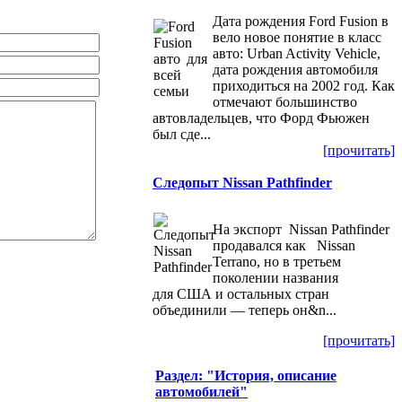
Дата рождения Ford Fusion в
вело новое понятие в класс
авто: Urban Activity Vehicle,
дата рождения автомобиля
приходиться на 2002 год. Как
отмечают большинство
автовладельцев, что Форд Фьюжен
был сде...
[прочитать]
Следопыт Nissan Pathfinder
На экспорт Nissan Pathfinder
продавался как Nissan
Terrano, но в третьем
поколении названия
для США и остальных стран
объединили — теперь он&n...
[прочитать]
Раздел: "История, описание
автомобилей"