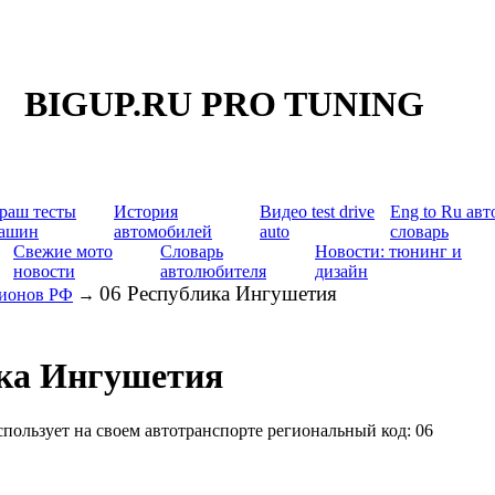
BIGUP.RU PRO TUNING
раш тесты
История
Видео test drive
Eng to Ru авт
ашин
автомобилей
auto
словарь
Свежие мото
Словарь
Новости: тюнинг и
новости
автолюбителя
дизайн
06 Республика Ингушетия
гионов РФ
→
ика Ингушетия
пользует на своем автотранспорте региональный код: 06