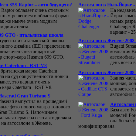
een S5S Raptor – авто будущего?
Автосалон в Нью-Йорке - 
S Raptor обладает очень стильным
На недавне
нным решением в области формы
Йорке комп
 так же нынче очень модным
новых разра
м двигателем.
Challenger 
вариант - 2
99 GTO - итальянская школа
туденты из итальянской школы
Автосалон в Женеве 2008 -
ного дизайна (IED) представили
Bugatti Stre
блике очень нестандартный
компания Bu
р спорт-кара Husmen 699 GTO.
автомобиль 
день всего 
й Caterham - RST-V8
 британская марка Caterham
Автосалон в Женеве 2008 
ла на суд общественности новый
Задняя част
ance, это вариант очень
мощная, бо
 кара Caterham - RST-V8.
сливается с
автомобиля.
aserati Gran Turismo S
aserati выпустил на прошедшей
Автосалон 
рвые фото нового ультра топового
База авто F
Gran Turismo S. Напоминаем,
моделей For
альная пермьера сего авто должна
она была чу
 на автосалоне в Женеве.
модифицирована.
инга и дизайн авто"