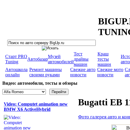
BIGUP
TUNIN
Тест
Краш
Старт PRO
Музей
Ист
Автобазар
драйвы
тесты
Tuning
автомобилей
авт
машин
машин
Автошкола
Ремонт машины
Свежие авто
Свежие мото
Сл
онлайн
своими руками
новости
новости
ав
Видео: автомобили, тесты и обзоры
Bugatti EB 1
Video: Computet animation new
BMW X6 ActiveHybrid
Фото галерея авто и кон