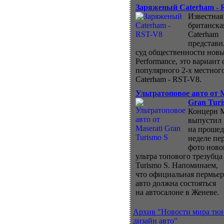
Заряженый Caterham - 
Известная
британска
Caterham
представи
суд общественности нов
Performance, это вариант 
популярного 2-х местног
Caterham - RST-V8.
Ультратоповое авто от M
Gran Turi
Концерн M
выпустил
на проше
неделе пе
фото ново
ультра топового трезубца
Turismo S. Напоминаем,
что официальная пермьер
авто должна состояться
на автосалоне в Женеве.
Архив "Новости мира тю
дизайн авто"