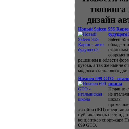
тюнинга 
дизайн ав
Новый Saleen S5S Rapto
будущего
Saleen S5S
обладает 
стильным
современ
решением в области фор
кузова, а так же нынче о
модным этаноловым двиг
Husmen 699 GTO - итал
школа
Недавно с
из италья
школы
промышле
дизайна (IED) представил
публике очень нестанда
концепткар спорт-кара H
699 GTO.