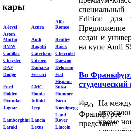
кары
специальный
Edition для
Alfa
Предложение 
A-level
Acura
Romeo
Aston
седан и универ
Martin
Audi
Bentley
на купе Audi S5
BMW
Bugatti
Buick
Cadillac
Caterham
Chevrolet
Chrysler
Citroen
Daewoo
DAF
Daihatsu
Delorean
Во Франкфурт
Dodge
Ferrari
Fiat
Hispano
студенческий 
Ford
GMC
Suiza
Holden
Honda
Hummer
На межд
Hyundai
Infiniti
Isuzu
Jaguar
Jeep
Koenigsegg
автосало
Land
кроме но
Lamborghini
Lancia
Rover
Laraki
Lexus
Lincoln
крупней