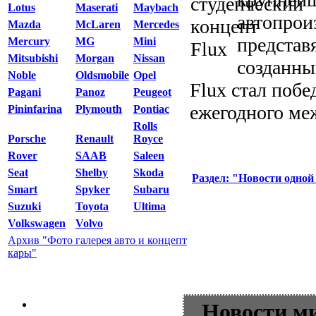
Lotus
Maserati
Maybach
автопрои
Mazda
McLaren
Mercedes
представ
Mercury
MG
Mini
Mitsubishi
Morgan
Nissan
созданны
Noble
Oldsmobile
Opel
Flux стал побе
Pagani
Panoz
Peugeot
ежегодного меж
Pininfarina
Plymouth
Pontiac
Rolls
Porsche
Renault
Royce
Rover
SAAB
Saleen
Seat
Shelby
Skoda
Раздел: "Новости одной
Smart
Spyker
Subaru
Suzuki
Toyota
Ultima
Volkswagen
Volvo
Архив "Фото галерея авто и концепт
кары"
Новости м