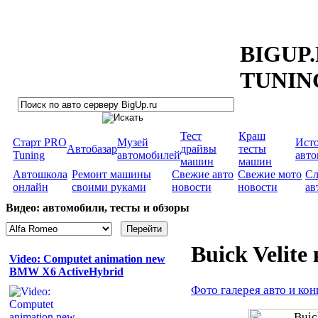
BIGUP
TUNIN
Тест
Краш
Старт PRO
Музей
Ист
Автобазар
драйвы
тесты
Tuning
автомобилей
авт
машин
машин
Автошкола
Ремонт машины
Свежие авто
Свежие мото
Сл
онлайн
своими руками
новости
новости
ав
Видео: автомобили, тесты и обзоры
Buick Velite
Video: Computet animation new
BMW X6 ActiveHybrid
Фото галерея авто и кон