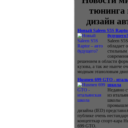
Новости м
тюнинга 
дизайн ав
Новый Saleen S5S Rapto
будущего
Saleen S5S
обладает 
стильным
современ
решением в области фор
кузова, а так же нынче о
модным этаноловым двиг
Husmen 699 GTO - итал
школа
Недавно с
из италья
школы
промышле
дизайна (IED) представил
публике очень нестанда
концепткар спорт-кара H
699 GTO.