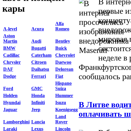
В интерн
кары
первые и
концепту
Alfa
внедорож
A-level
Acura
Romeo
Aston
мировая 
Martin
Audi
Bentley
состоитс
BMW
Bugatti
Buick
Cadillac
Caterham
Chevrolet
неделе в
Chrysler
Citroen
Daewoo
Франкфуртског
DAF
Daihatsu
Delorean
сообщалось ран
Dodge
Ferrari
Fiat
Hispano
Ford
GMC
Suiza
Holden
Honda
Hummer
В Литве водит
Hyundai
Infiniti
Isuzu
Jaguar
Jeep
Koenigsegg
оплачивать 
Land
Lamborghini
Lancia
Rover
Laraki
Lexus
Lincoln