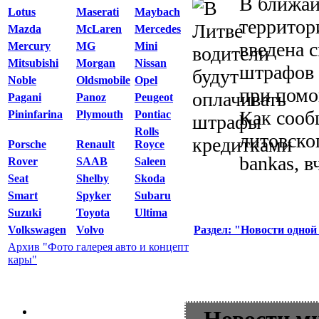
В ближай
Lotus
Maserati
Maybach
территор
Mazda
McLaren
Mercedes
введена 
Mercury
MG
Mini
Mitsubishi
Morgan
Nissan
штрафов
Noble
Oldsmobile
Opel
при помо
Pagani
Panoz
Peugeot
Как сооб
Pininfarina
Plymouth
Pontiac
Rolls
литовско
Porsche
Renault
Royce
bankas, в
Rover
SAAB
Saleen
Seat
Shelby
Skoda
Smart
Spyker
Subaru
Suzuki
Toyota
Ultima
Раздел: "Новости одной
Volkswagen
Volvo
Архив "Фото галерея авто и концепт
кары"