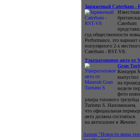
Заряженый Caterham - 
Известная
британска
Caterham
представи
суд общественности нов
Performance, это вариант 
популярного 2-х местног
Caterham - RST-V8.
Ультратоповое авто от M
Gran Turi
Концерн M
выпустил
на проше
неделе пе
фото ново
ультра топового трезубца
Turismo S. Напоминаем,
что официальная пермьер
авто должна состояться
на автосалоне в Женеве.
Архив "Новости мира тю
дизайн авто"