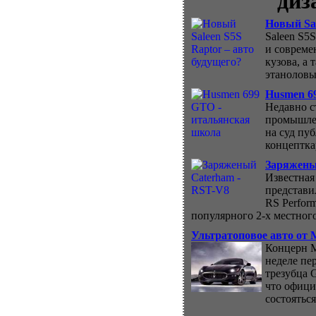
диз
Новый Sal
Saleen S5
и совреме
кузова, а
этаноловы
Husmen 6
Недавно с
промышлен
на суд пу
концептка
Заряжены
Известная
представи
RS Perform
популярного 2-х местного
Ультратоповое авто от M
Концерн M
неделе пе
трезубца 
что офици
состояться