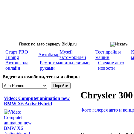
Старт PRO
Музей
Тест драйвы
К
Автобазар
Tuning
автомобилей
машин
м
Автошкола
Ремонт машины своими
Свежие авто
онлайн
руками
новости
Видео: автомобили, тесты и обзоры
Chrysler 30
Video: Computet animation new
BMW X6 ActiveHybrid
Фото галерея авто и конц