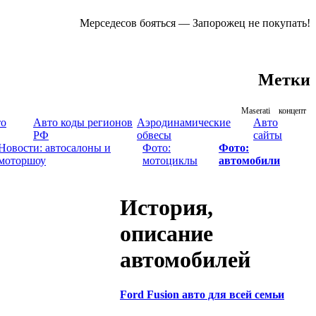
Мерседесов бояться — Запорожец не покупать!
Метки
Maserati
концепт
то
Авто коды регионов
Аэродинамические
Авто
РФ
обвесы
сайты
Новости: автосалоны и
Фото:
Фото:
моторшоу
мотоциклы
автомобили
История,
описание
автомобилей
Ford Fusion авто для всей семьи