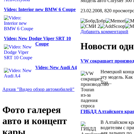
Модель авто Chrysler 30
Video: Interior new BMW 6 Coupe
23.02.2008, 820 просмотро
Добавить комментарий
Video: New Dodge Viper SRT 10
Новости одн
Coupe
VW сокращает производс
Video: New Audi A4
Немецкий конце
эту модель. Как
Tou...
Архив "Видео обзор автомобилей"
Фото галерея
ГИБДД Алтайского края 
авто и концепт
В Алтайском кр
водителям с пр
кары
для дальних по..