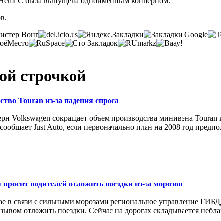
0 Hemi C была выпущена одноименным концерном.
в.
ой строчкой
тво Touran из-за падения спроса
рн Volkswagen сокращает объем производства минивэна Touran и
 сообщает Just Auto, если первоначально план на 2008 год предпо
просит водителей отложить поездки из-за морозов
ае в связи с сильными морозами региональное управление ГИБД
изывом отложить поездки. Сейчас на дорогах складывается небл
.