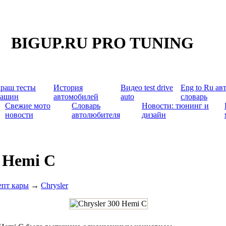
BIGUP.RU PRO TUNING
раш тесты
История
Видео test drive
Eng to Ru ав
ашин
автомобилей
auto
словарь
Свежие мото
Словарь
Новости: тюнинг и
новости
автолюбителя
дизайн
0 Hemi C
епт кары
→
Chrysler