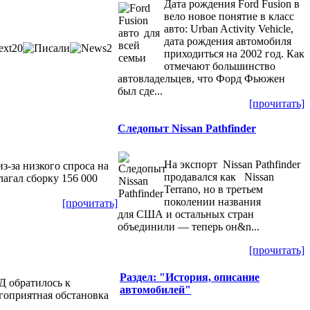
Дата рождения Ford Fusion в
вело новое понятие в класс
авто: Urban Activity Vehicle,
дата рождения автомобиля
приходиться на 2002 год. Как
отмечают большинство
автовладельцев, что Форд Фьюжен
был сде...
[прочитать]
Следопыт Nissan Pathfinder
На экспорт Nissan Pathfinder
з-за низкого спроса на
продавался как Nissan
лагал сборку 156 000
Terrano, но в третьем
поколении названия
[прочитать]
для США и остальных стран
объединили — теперь он&n...
[прочитать]
Раздел: "История, описание
Д обратилось к
автомобилей"
агоприятная обстановка