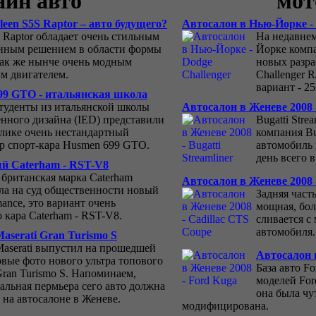
айн авто
мот
een S5S Raptor – авто будущего?
Автосалон в Нью-Йорке - 
S Raptor обладает очень стильным
На недавне
нным решением в области формы
Йорке комп
 так же нынче очень модным
новых разра
м двигателем.
Challenger 
вариант - 2
99 GTO - итальянская школа
туденты из итальянской школы
Автосалон в Женеве 2008 -
ного дизайна (IED) представили
Bugatti Stre
блике очень нестандартный
компания Bu
р спорт-кара Husmen 699 GTO.
автомобиль 
день всего 
й Caterham - RST-V8
 британская марка Caterham
Автосалон в Женеве 2008 
ла на суд общественности новый
Задняя част
ance, это вариант очень
мощная, бо
 кара Caterham - RST-V8.
сливается с
автомобиля.
aserati Gran Turismo S
aserati выпустил на прошедшей
Автосалон 
рвые фото нового ультра топового
База авто F
Gran Turismo S. Напоминаем,
моделей For
альная пермьера сего авто должна
она была чу
 на автосалоне в Женеве.
модифицирована.