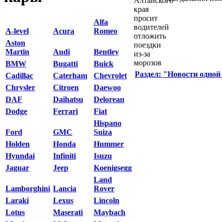
Alfa
A-level
Acura
Romeo
Aston
Martin
Audi
Bentley
BMW
Bugatti
Buick
Раздел: "Новости одной
Cadillac
Caterham
Chevrolet
Chrysler
Citroen
Daewoo
DAF
Daihatsu
Delorean
Dodge
Ferrari
Fiat
Hispano
Ford
GMC
Suiza
Holden
Honda
Hummer
Hyundai
Infiniti
Isuzu
Jaguar
Jeep
Koenigsegg
Land
Lamborghini
Lancia
Rover
Laraki
Lexus
Lincoln
Lotus
Maserati
Maybach