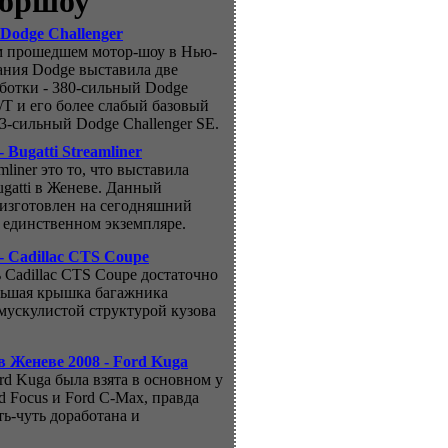
оршоу
Dodge Challenger
м прошедшем мотор-шоу в Нью-
ания Dodge выставила две
ботки - 380-сильный Dodge
R/T и его более слабый базовый
53-сильный Dodge Challenger SE.
 Bugatti Streamliner
amliner это то, что выставила
gatti в Женеве. Данный
изготовлен на сегодняшний
в единственном экземпляре.
- Cadillac CTS Coupe
ь Cadillac CTS Coupe достаточно
льшая крышка багажника
 мускулистой структурой кузова
в Женеве 2008 - Ford Kuga
ord Kuga была взята в основном у
d Focus и Ford C-Max, правда
ть-чуть доработана и