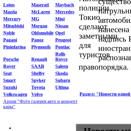
существо
Lotus
Maserati
Maybach
патрульн
Mazda
McLaren
Mercedes
автомоби
Mercury
MG
Mini
Mitsubishi
Morgan
Nissan
нанесена
Noble
Oldsmobile
Opel
надпись 
Pagani
Panoz
Peugeot
иностран
Pininfarina
Plymouth
Pontiac
Rolls
распозна
Porsche
Renault
Royce
правопорядка. 
Rover
SAAB
Saleen
Seat
Shelby
Skoda
Smart
Spyker
Subaru
Suzuki
Toyota
Ultima
Раздел: "Новости одной
Volkswagen
Volvo
Архив "Фото галерея авто и концепт
кары"