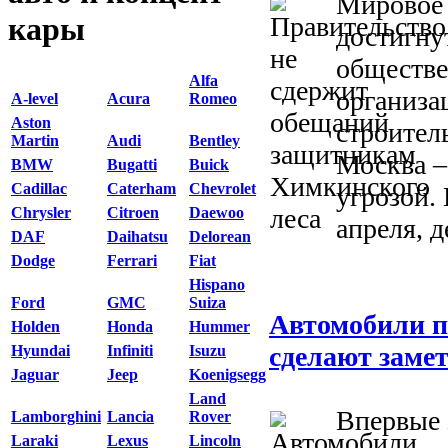
Мировое 
кары
достигну
обществ
Alfa
организа
A-level
Acura
Romeo
Aston
строител
Martin
Audi
Bentley
Москва –
BMW
Bugatti
Buick
Cadillac
Caterham
Chevrolet
угрозой. 
Chrysler
Citroen
Daewoo
апреля, д
DAF
Daihatsu
Delorean
Dodge
Ferrari
Fiat
Hispano
Ford
GMC
Suiza
Автомобили п
Holden
Honda
Hummer
сделают заме
Hyundai
Infiniti
Isuzu
Jaguar
Jeep
Koenigsegg
Land
Впервые 
Lamborghini
Lancia
Rover
Laraki
Lexus
Lincoln