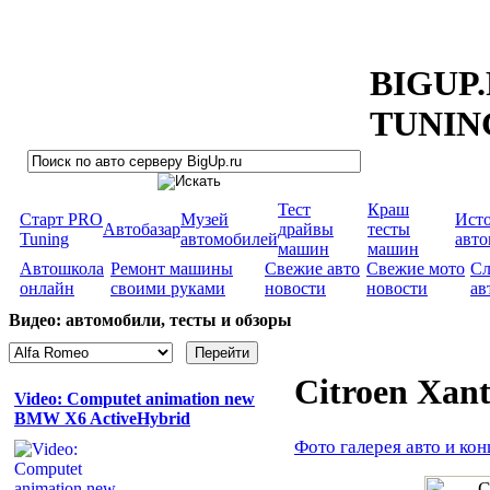
BIGUP
TUNIN
Тест
Краш
Старт PRO
Музей
Ист
Автобазар
драйвы
тесты
Tuning
автомобилей
авт
машин
машин
Автошкола
Ремонт машины
Свежие авто
Свежие мото
Сл
онлайн
своими руками
новости
новости
ав
Видео: автомобили, тесты и обзоры
Citroen Xant
Video: Computet animation new
BMW X6 ActiveHybrid
Фото галерея авто и кон