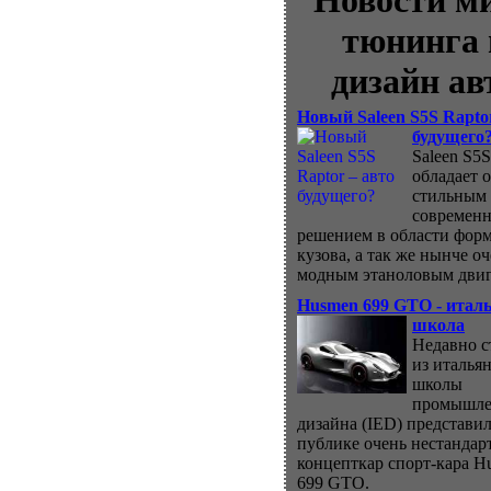
Новости м
тюнинга 
дизайн ав
Новый Saleen S5S Rapto
будущего
Saleen S5S
обладает 
стильным
современ
решением в области фор
кузова, а так же нынче о
модным этаноловым двиг
Husmen 699 GTO - итал
школа
Недавно с
из италья
школы
промышле
дизайна (IED) представил
публике очень нестанда
концепткар спорт-кара H
699 GTO.