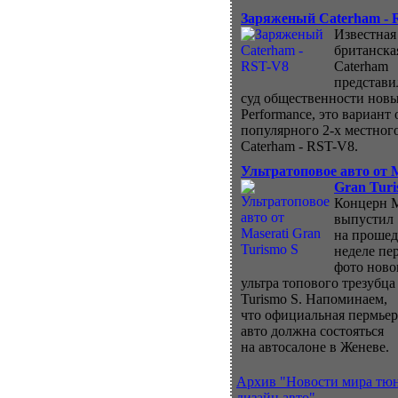
Заряженый Caterham - 
Известная
британска
Caterham
представи
суд общественности нов
Performance, это вариант 
популярного 2-х местног
Caterham - RST-V8.
Ультратоповое авто от M
Gran Turi
Концерн M
выпустил
на проше
неделе пе
фото ново
ультра топового трезубца
Turismo S. Напоминаем,
что официальная пермьер
авто должна состояться
на автосалоне в Женеве.
Архив "Новости мира тю
дизайн авто"