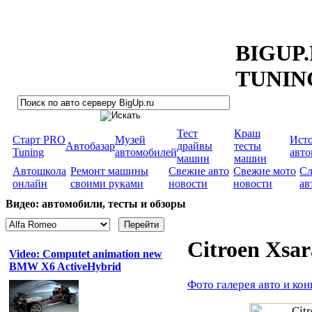
BIGUP
TUNIN
Тест
Краш
Старт PRO
Музей
Ист
Автобазар
драйвы
тесты
Tuning
автомобилей
авт
машин
машин
Автошкола
Ремонт машины
Свежие авто
Свежие мото
Сл
онлайн
своими руками
новости
новости
ав
Видео: автомобили, тесты и обзоры
Citroen Xs
Video: Computet animation new
BMW X6 ActiveHybrid
Фото галерея авто и кон