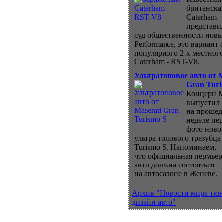
британска
Caterham
представи
суд общественности нов
Performance, это вариант 
популярного 2-х местног
Caterham - RST-V8.
Ультратоповое авто от M
Gran Turi
Концерн M
выпустил
на проше
неделе пе
фото ново
ультра топового трезубца
Turismo S. Напоминаем,
что официальная пермьер
авто должна состояться
на автосалоне в Женеве.
Архив "Новости мира тю
дизайн авто"