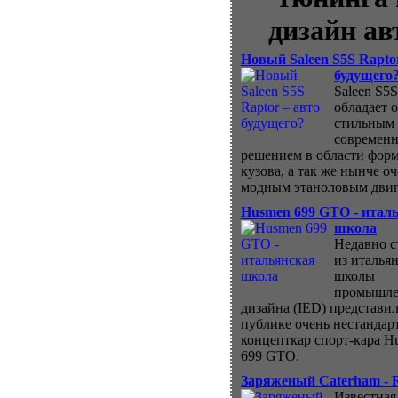
дизайн ав
Новый Saleen S5S Rapto
будущего
Saleen S5S
обладает 
стильным
современ
решением в области фор
кузова, а так же нынче о
модным этаноловым двиг
Husmen 699 GTO - итал
школа
Недавно с
из италья
школы
промышле
дизайна (IED) представил
публике очень нестанда
концепткар спорт-кара H
699 GTO.
Заряженый Caterham - 
Известная