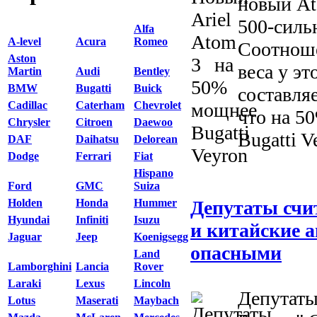
новый At
500-силь
Alfa
A-level
Acura
Romeo
Соотнош
Aston
веса у эт
Martin
Audi
Bentley
BMW
Bugatti
Buick
составляе
Cadillac
Caterham
Chevrolet
что на 5
Chrysler
Citroen
Daewoo
Bugatti Ve
DAF
Daihatsu
Delorean
Dodge
Ferrari
Fiat
Hispano
Ford
GMC
Suiza
Депутаты счи
Holden
Honda
Hummer
Hyundai
Infiniti
Isuzu
и китайские 
Jaguar
Jeep
Koenigsegg
опасными
Land
Lamborghini
Lancia
Rover
Laraki
Lexus
Lincoln
Депутаты
Lotus
Maserati
Maybach