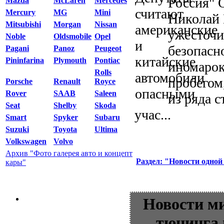
Россия" 
Mazda
McLaren
Mercedes
Mercury
MG
Mini
Николай 
Mitsubishi
Morgan
Nissan
ужесточи
Noble
Oldsmobile
Opel
безопасн
Pagani
Panoz
Peugeot
Pininfarina
Plymouth
Pontiac
иномарок
Rolls
пробегом
Porsche
Renault
Royce
Rover
SAAB
Saleen
из ряда 
Seat
Shelby
Skoda
учас...
Smart
Spyker
Subaru
Suzuki
Toyota
Ultima
Volkswagen
Volvo
Архив "Фото галерея авто и концепт
Раздел: "Новости одной
кары"
Новости м
тюнинга 