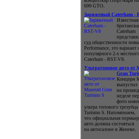
концепткар спорт-кара H
699 GTO.
Заряженый Caterham - 
Известная
британска
Caterham
представи
суд общественности нов
Performance, это вариант 
популярного 2-х местног
Caterham - RST-V8.
Ультратоповое авто от M
Gran Turi
Концерн M
выпустил
на проше
неделе пе
фото ново
ультра топового трезубца
Turismo S. Напоминаем,
что официальная пермьер
авто должна состояться
на автосалоне в Женеве.