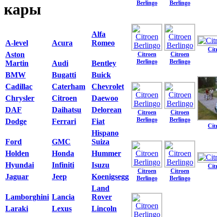
Berlingo
Berlingo
кары
Alfa
A-level
Acura
Romeo
Cit
Aston
Citroen
Citroen
Berlingo
Berlingo
Martin
Audi
Bentley
BMW
Bugatti
Buick
Cadillac
Caterham
Chevrolet
Chrysler
Citroen
Daewoo
DAF
Daihatsu
Delorean
Citroen
Citroen
Berlingo
Berlingo
Dodge
Ferrari
Fiat
Cit
Hispano
Ford
GMC
Suiza
Holden
Honda
Hummer
Hyundai
Infiniti
Isuzu
Cit
Citroen
Citroen
Jaguar
Jeep
Koenigsegg
Berlingo
Berlingo
Land
Lamborghini
Lancia
Rover
Laraki
Lexus
Lincoln