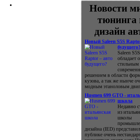
Новости м
тюнинга 
дизайн ав
Новый Saleen S5S Rapto
будущего
Saleen S5S
обладает 
стильным
современ
решением в области фор
кузова, а так же нынче о
модным этаноловым двиг
Husmen 699 GTO - итал
школа
Недавно с
из италья
школы
промышле
дизайна (IED) представил
публике очень нестанда