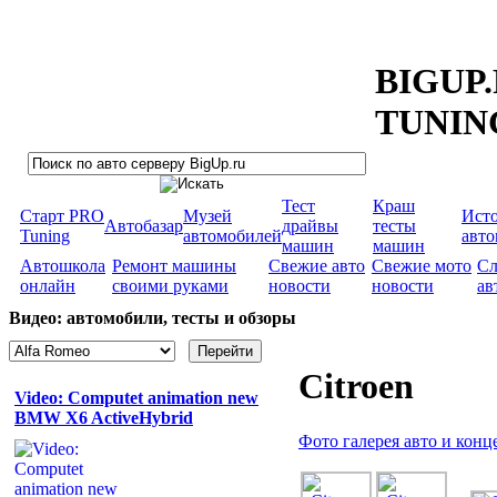
BIGUP
TUNIN
Тест
Краш
Старт PRO
Музей
Ист
Автобазар
драйвы
тесты
Tuning
автомобилей
авт
машин
машин
Автошкола
Ремонт машины
Свежие авто
Свежие мото
Сл
онлайн
своими руками
новости
новости
ав
Видео: автомобили, тесты и обзоры
Citroen
Video: Computet animation new
BMW X6 ActiveHybrid
Фото галерея авто и конц