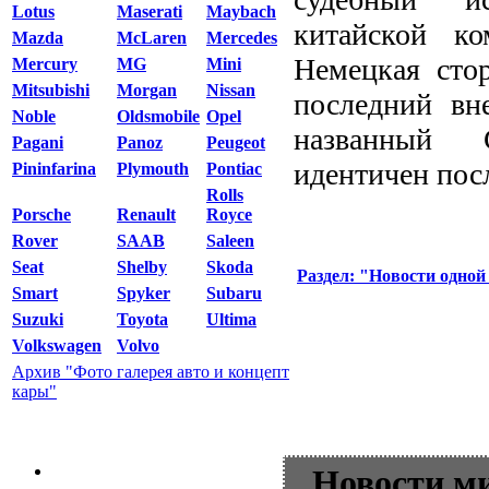
Lotus
Maserati
Maybach
китайской ко
Mazda
McLaren
Mercedes
Немецкая стор
Mercury
MG
Mini
Mitsubishi
Morgan
Nissan
последний вн
Noble
Oldsmobile
Opel
названный 
Pagani
Panoz
Peugeot
идентичен посл
Pininfarina
Plymouth
Pontiac
Rolls
Porsche
Renault
Royce
Rover
SAAB
Saleen
Seat
Shelby
Skoda
Раздел: "Новости одной
Smart
Spyker
Subaru
Suzuki
Toyota
Ultima
Volkswagen
Volvo
Архив "Фото галерея авто и концепт
кары"
Новости м