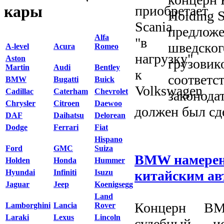
кары
Holding 
предложе
Alfa
шведског
A-level
Acura
Romeo
Aston
грузовико
Martin
Audi
Bentley
соответс
BMW
Bugatti
Buick
Cadillac
Caterham
Chevrolet
законода
Chrysler
Citroen
Daewoo
должен был сде
DAF
Daihatsu
Delorean
Dodge
Ferrari
Fiat
Hispano
Ford
GMC
Suiza
BMW намерен 
Holden
Honda
Hummer
китайским ав
Hyundai
Infiniti
Isuzu
Jaguar
Jeep
Koenigsegg
Land
Концерн B
Lamborghini
Lancia
Rover
Laraki
Lexus
Lincoln
судебный 