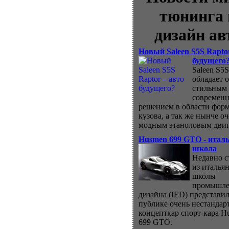
тюнинга 
дизайн ав
Новый Saleen S5S Rapto
будущего
Saleen S5S
обладает 
стильным
современ
решением в области фор
кузова, а так же нынче о
модным этаноловым двиг
Husmen 699 GTO - итал
школа
Недавно с
из италья
школы
промышле
дизайна (IED) представил
публике очень нестанда
концепткар спорт-кара H
699 GTO.