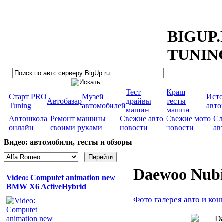
BIGUP
TUNIN
Тест
Краш
Старт PRO
Музей
Ист
Автобазар
драйвы
тесты
Tuning
автомобилей
авт
машин
машин
Автошкола
Ремонт машины
Свежие авто
Свежие мото
Сл
онлайн
своими руками
новости
новости
ав
Видео: автомобили, тесты и обзоры
Daewoo Nub
Video: Computet animation new
BMW X6 ActiveHybrid
Фото галерея авто и кон