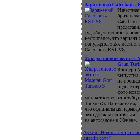
Заряженый Caterham - 
Известная
британска
Caterham
представи
суд общественности нов
Performance, это вариант 
популярного 2-х местног
Caterham - RST-V8.
Ультратоповое авто от M
Gran Turi
Концерн M
выпустил
на проше
неделе пе
фото ново
ультра топового трезубца
Turismo S. Напоминаем,
что официальная пермьер
авто должна состояться
на автосалоне в Женеве.
Архив "Новости мира тю
дизайн авто"