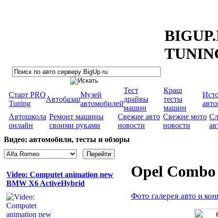
BIGUP
TUNIN
Тест
Краш
Старт PRO
Музей
Ист
Автобазар
драйвы
тесты
Tuning
автомобилей
авт
машин
машин
Автошкола
Ремонт машины
Свежие авто
Свежие мото
Сл
онлайн
своими руками
новости
новости
ав
Видео: автомобили, тесты и обзоры
Opel Combo
Video: Computet animation new
BMW X6 ActiveHybrid
Фото галерея авто и кон