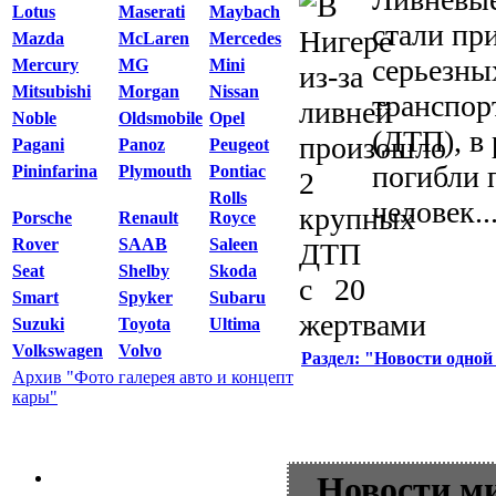
Lotus
Maserati
Maybach
стали пр
Mazda
McLaren
Mercedes
серьезны
Mercury
MG
Mini
Mitsubishi
Morgan
Nissan
транспор
Noble
Oldsmobile
Opel
(ДТП), в
Pagani
Panoz
Peugeot
погибли 
Pininfarina
Plymouth
Pontiac
Rolls
человек...
Porsche
Renault
Royce
Rover
SAAB
Saleen
Seat
Shelby
Skoda
Smart
Spyker
Subaru
Suzuki
Toyota
Ultima
Volkswagen
Volvo
Раздел: "Новости одной
Архив "Фото галерея авто и концепт
кары"
Новости м