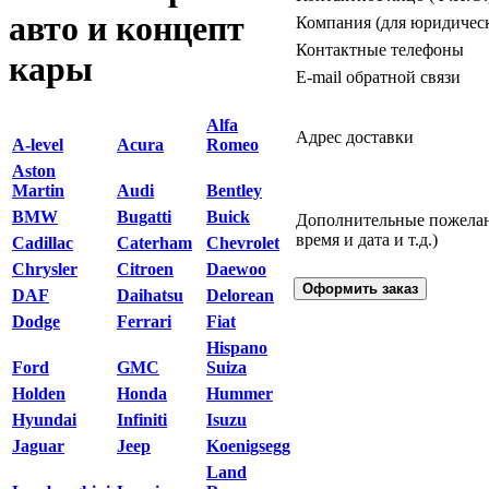
авто и концепт
Компания (для юридичес
Контактные телефоны
кары
E-mail обратной связи
Alfa
Адрес доставки
A-level
Acura
Romeo
Aston
Martin
Audi
Bentley
BMW
Bugatti
Buick
Дополнительные пожелани
время и дата и т.д.)
Cadillac
Caterham
Chevrolet
Chrysler
Citroen
Daewoo
DAF
Daihatsu
Delorean
Dodge
Ferrari
Fiat
Hispano
Ford
GMC
Suiza
Holden
Honda
Hummer
Hyundai
Infiniti
Isuzu
Jaguar
Jeep
Koenigsegg
Land