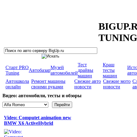
BIGUP.
TUNIN
Тест
Краш
Старт PRO
Музей
Ист
Автобазар
драйвы
тесты
Tuning
автомобилей
авт
машин
машин
Автошкола
Ремонт машины
Свежие авто
Свежие мото
С
онлайн
своими руками
новости
новости
а
Видео: автомобили, тесты и обзоры
Video: Computet animation new
BMW X6 ActiveHybrid