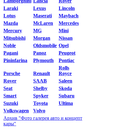
Lamborghini
Lancia
Rover
Laraki
Lexus
Lincoln
Lotus
Maserati
Maybach
Mazda
McLaren
Mercedes
Mercury
MG
Mini
Mitsubishi
Morgan
Nissan
Noble
Oldsmobile
Opel
Pagani
Panoz
Peugeot
Pininfarina
Plymouth
Pontiac
Rolls
Porsche
Renault
Royce
Rover
SAAB
Saleen
Seat
Shelby
Skoda
Smart
Spyker
Subaru
Suzuki
Toyota
Ultima
Volkswagen
Volvo
Архив "Фото галерея авто и концепт
кары"