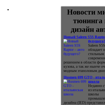
Новости м
тюнинга 
дизайн ав
Новый Saleen S5S Rapto
будущего
Saleen S5S
обладает 
стильным
современ
решением в области фор
кузова, а так же нынче о
модным этаноловым двиг
Husmen 699 GTO - итал
школа
Недавно с
из италья
школы
промышле
дизайна (IED) представил