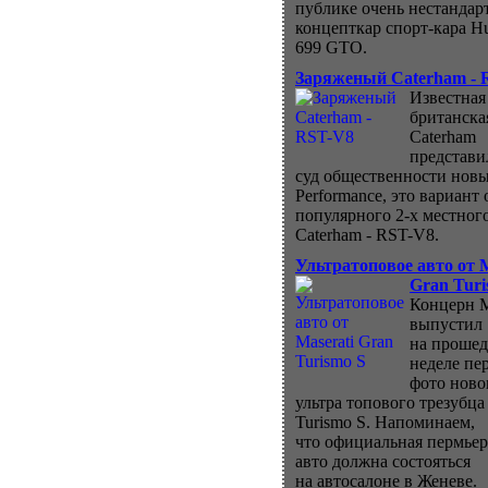
публике очень нестанда
концепткар спорт-кара H
699 GTO.
Заряженый Caterham - 
Известная
британска
Caterham
представи
суд общественности нов
Performance, это вариант 
популярного 2-х местног
Caterham - RST-V8.
Ультратоповое авто от M
Gran Turi
Концерн M
выпустил
на проше
неделе пе
фото ново
ультра топового трезубца
Turismo S. Напоминаем,
что официальная пермьер
авто должна состояться
на автосалоне в Женеве.