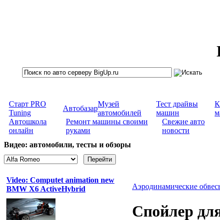
Старт PRO
Музей
Тест драйвы
К
Автобазар
Tuning
автомобилей
машин
м
Автошкола
Ремонт машины своими
Свежие авто
онлайн
руками
новости
Видео: автомобили, тесты и обзоры
Video: Computet animation new
Аэродинамические обвес
BMW X6 ActiveHybrid
Спойлер для