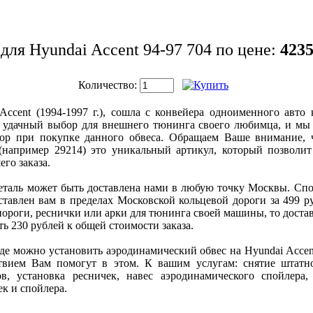
для Hyundai Accent 94-97 704 по цене:
4235
Количество:
ccent (1994-1997 г.), сошла с конвейера одноименного авто 
04 удачный выбор для внешнего тюнинга своего любимца, и мы
ор при покупке данного обвеса. Обращаем Ваше внимание, 
(например 29214) это уникальный артикул, который позволи
го заказа.
таль может быть доставлена нами в любую точку Москвы. Спой
ставлен вам в пределах Московской кольцевой дороги за 499 р
пороги, реснички или арки для тюнинга своей машины, то доста
ть 230 рублей к общей стоимости заказа.
де можно установить аэродинамический обвес на Hyundai Accent
твием Вам помогут в этом. К вашим услугам: снятие штатн
в, установка ресничек, навес аэродинамического спойлера,
ек и спойлера.