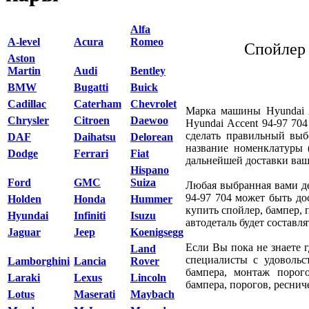
Alfa
A-level
Acura
Romeo
Спойлер 
Aston
Martin
Audi
Bentley
BMW
Bugatti
Buick
Cadillac
Caterham
Chevrolet
Марка машины Hyundai A
Chrysler
Citroen
Daewoo
Hyundai Accent 94-97 7
сделать правильный выб
DAF
Daihatsu
Delorean
название номенклатуры 
Dodge
Ferrari
Fiat
дальнейшей доставки ваше
Hispano
Ford
GMC
Suiza
Любая выбранная вами де
94-97 704 может быть до
Holden
Honda
Hummer
купить спойлер, бампер, 
Hyundai
Infiniti
Isuzu
автодеталь будет составля
Jaguar
Jeep
Koenigsegg
Если Вы пока не знаете г
Land
специалисты с удовольс
Lamborghini
Lancia
Rover
бампера, монтаж порого
Laraki
Lexus
Lincoln
бампера, порогов, реснич
Lotus
Maserati
Maybach