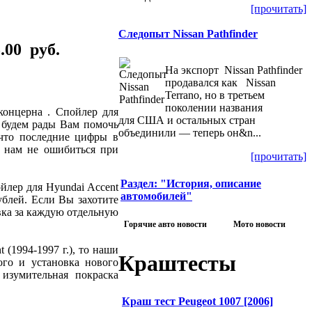
[прочитать]
Следопыт Nissan Pathfinder
.00 руб.
На экспорт Nissan Pathfinder
продавался как Nissan
Terrano, но в третьем
поколении названия
концерна . Спойлер для
для США и остальных стран
 будем рады Вам помочь
объединили — теперь он&n...
что последние цифры в
т нам не ошибиться при
[прочитать]
Раздел: "История, описание
лер для Hyundai Accent
автомобилей"
ублей. Если Вы захотите
вка за каждую отдельную
Горячие авто новости
Мото новости
 (1994-1997 г.), то наши
Краштесты
ого и установка нового
 изумительная покраска
Краш тест Peugeot 1007 [2006]