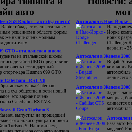
ира тюнинга и
Новости: 
айн авто
мот
een S5S Raptor – авто будущего?
Автосалон в Нью-Йорке - 
S Raptor обладает очень стильным
На недавне
нным решением в области формы
Йорке комп
 так же нынче очень модным
новых разра
м двигателем.
Challenger 
вариант - 2
99 GTO - итальянская школа
туденты из итальянской школы
Автосалон в Женеве 2008 -
ного дизайна (IED) представили
Bugatti Stre
блике очень нестандартный
компания Bu
р спорт-кара Husmen 699 GTO.
автомобиль 
день всего 
й Caterham - RST-V8
 британская марка Caterham
Автосалон в Женеве 2008 
ла на суд общественности новый
Задняя част
ance, это вариант очень
мощная, бо
 кара Caterham - RST-V8.
сливается с
автомобиля.
aserati Gran Turismo S
aserati выпустил на прошедшей
Автосалон 
рвые фото нового ультра топового
База авто F
Gran Turismo S. Напоминаем,
моделей For
альная пермьера сего авто должна