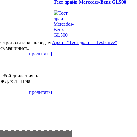
Тест драйв Mercedes-Benz GL500
Архив "Тест драйв - Тest drive"
метрополитена, передает
сь машинист...
[прочитать]
о сбой движения на
МЖД, к ДТП на
[прочитать]