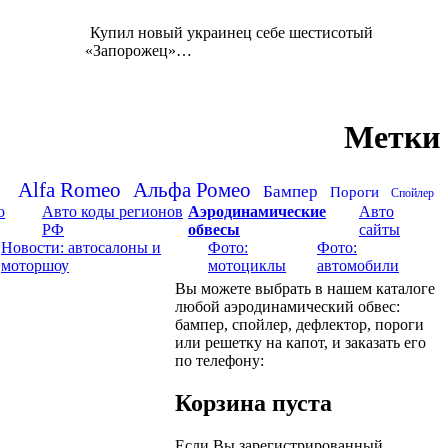
Купил новый украинец себе шестисотый
«Запорожец
»…
Метки
Alfa Romeo
Альфа Ромео
Бампер
Пороги
Спойлер
о
Авто коды регионов
Аэродинамические
Авто
РФ
обвесы
сайты
Новости: автосалоны и
Фото:
Фото:
моторшоу
мотоциклы
автомобили
Вы можете выбрать в нашем каталоге
любой аэродинамический обвес:
бампер, спойлер, дефлектор, пороги
или решетку на капот, и заказать его
по телефону:
Корзина пуста
Если Вы зарегистрированный