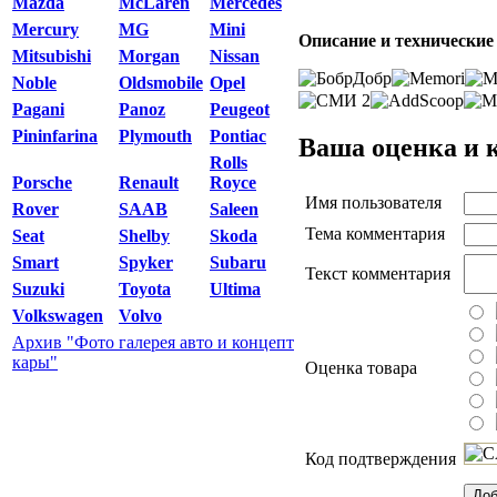
Mazda
McLaren
Mercedes
Mercury
MG
Mini
Описание и технические 
Mitsubishi
Morgan
Nissan
Noble
Oldsmobile
Opel
Pagani
Panoz
Peugeot
Pininfarina
Plymouth
Pontiac
Ваша оценка и 
Rolls
Porsche
Renault
Royce
Имя пользователя
Rover
SAAB
Saleen
Тема комментария
Seat
Shelby
Skoda
Smart
Spyker
Subaru
Текст комментария
Suzuki
Toyota
Ultima
Volkswagen
Volvo
Архив "Фото галерея авто и концепт
кары"
Оценка товара
Код подтверждения