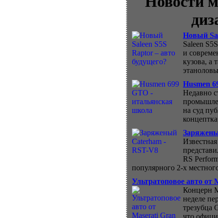
Новости м
диз
Новый Sal
Saleen S5
и совреме
кузова, а
этаноловы
Husmen 6
Недавно с
промышлен
на суд пу
концептка
Заряжены
Известная
представи
RS Perform
популярного 2-х местного
Ультратоповое авто от M
Концерн M
неделе пе
трезубца 
что офици