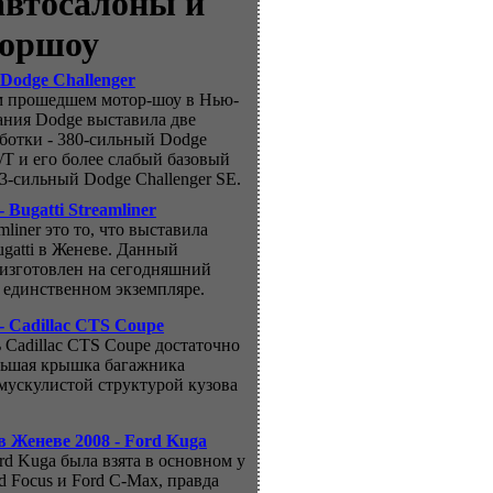
автосалоны и
оршоу
Dodge Challenger
м прошедшем мотор-шоу в Нью-
ания Dodge выставила две
ботки - 380-сильный Dodge
R/T и его более слабый базовый
53-сильный Dodge Challenger SE.
 Bugatti Streamliner
amliner это то, что выставила
gatti в Женеве. Данный
изготовлен на сегодняшний
в единственном экземпляре.
- Cadillac CTS Coupe
ь Cadillac CTS Coupe достаточно
льшая крышка багажника
 мускулистой структурой кузова
в Женеве 2008 - Ford Kuga
ord Kuga была взята в основном у
d Focus и Ford C-Max, правда